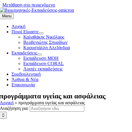
Μετάβαση στο περιεχόμενο
Menu
Αρχική
Ποιοί Είμαστε
Καλαθάκης Νικόλαος
Βερβενιώτης Σπυρίδων
Κρουστάλλη Αλεξάνδρα
Εκπαιδεύσεις
Εκπαίδευση ΜΟΗ
Εκπαίδευση CORAL
Λοιπές εκπαιδεύσεις
Συμβουλευτική
Άρθρα & Νέα
Επικοινωνία
προγράμματα υγείας και ασφάλειας
Αρχική
»
προγράμματα υγείας και ασφάλειας
Αναζήτηση για: